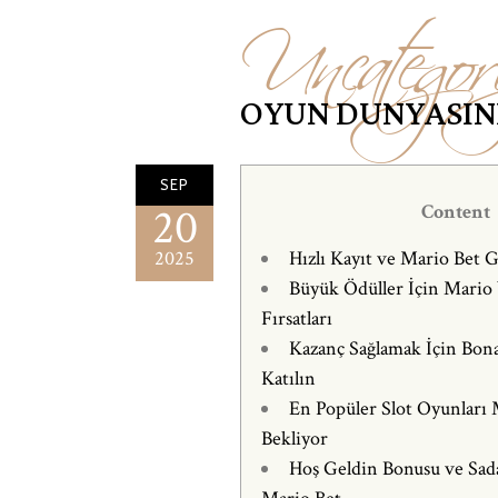
Uncategor
OYUN DUNYASIND
SEP
20
Content
2025
Hızlı Kayıt ve Mario Bet G
Büyük Ödüller İçin Mario
Fırsatları
Kazanç Sağlamak İçin Bon
Katılın
En Popüler Slot Oyunları M
Bekliyor
Hoş Geldin Bonusu ve Sada