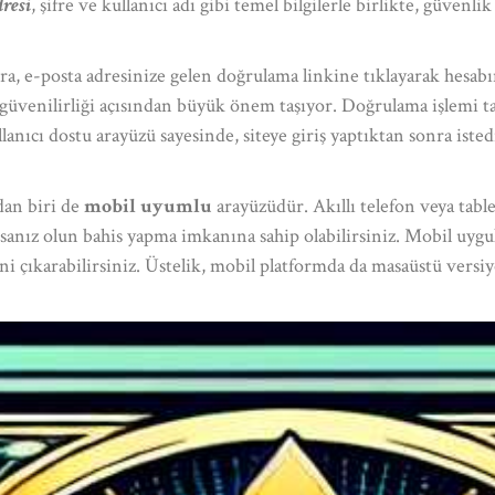
dresi
, şifre ve kullanıcı adı gibi temel bilgilerle birlikte, güvenl
, e-posta adresinize gelen doğrulama linkine tıklayarak hesabını
güvenilirliği açısından büyük önem taşıyor. Doğrulama işlemi 
anıcı dostu arayüzü sayesinde, siteye giriş yaptıktan sonra iste
dan biri de
mobil uyumlu
arayüzüdür. Akıllı telefon veya tabl
nız olun bahis yapma imkanına sahip olabilirsiniz. Mobil uygula
ni çıkarabilirsiniz. Üstelik, mobil platformda da masaüstü versi