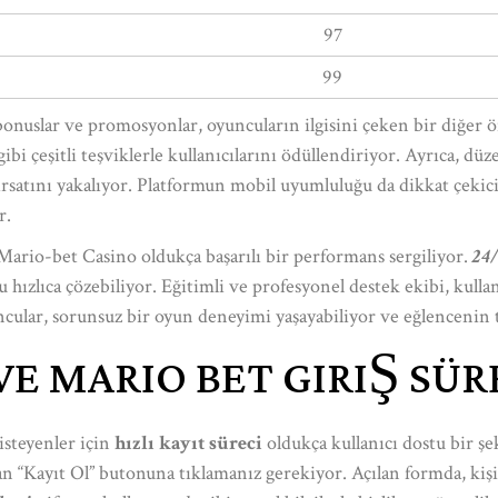
97
99
nuslar ve promosyonlar, oyuncuların ilgisini çeken bir diğer 
ibi çeşitli teşviklerle kullanıcılarını ödüllendiriyor. Ayrıca, d
ırsatını yakalıyor. Platformun mobil uyumluluğu da dikkat çekici
r.
Mario-bet Casino oldukça başarılı bir performans sergiliyor.
24/
nu hızlıca çözebiliyor. Eğitimli ve profesyonel destek ekibi, kul
ncular, sorunsuz bir oyun deneyimi yaşayabiliyor ve eğlencenin t
 VE MARIO BET GIRIŞ SÜR
isteyenler için
hızlı kayıt süreci
oldukça kullanıcı dostu bir şek
n “Kayıt Ol” butonuna tıklamanız gerekiyor. Açılan formda, kişise