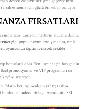
man destek ekibiyle iletişime geçerek hızlı
 tercih etmeniz için güçlü bir sebep sunuyor.
NANZA FIRSATLARI
zanma şansı tanıyor. Platform, kullanıcılarına
e rulet
gibi popüler oyunların yanı sıra, canlı
rden oyuncunun ilgisini çekecek şekilde
zip bonuslarla dolu. Yeni üyeler için hoş geldin
lik özel promosyonlar ve VIP programları da
keyfini artırıyor.
ri. Mario bet, oyuncuların rahatça işlem
i bunlardan sadece birkaçı. Ayrıca, site SSL