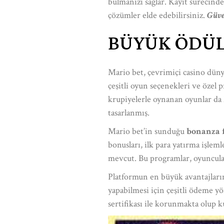
bulmanızı sağlar. Kayıt sürecinde
çözümler elde edebilirsiniz.
Güve
BÜYÜK ÖDÜL
Mario bet, çevrimiçi casino dün
çeşitli oyun seçenekleri ve özel
krupiyelerle oynanan oyunlar da M
tasarlanmış.
Mario bet’in sunduğu
bonanza f
bonusları, ilk para yatırma işlem
mevcut. Bu programlar, oyuncular
Platformun en büyük avantajların
yapabilmesi için çeşitli ödeme yö
sertifikası ile korunmakta olup k