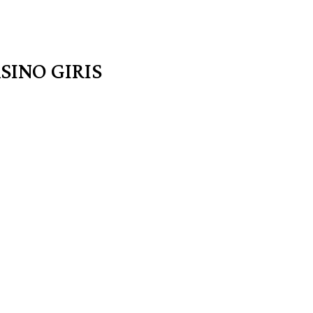
SINO GIRIS