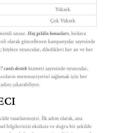
Yüksek
Çok Yüksek
önemli unsur.
Hoş geldin bonusları
, bedava
üzenli olarak güncellenen kampanyalar sayesinde
; böylece oyuncular, diledikleri her an ve her
7 canlı destek
hizmeti sayesinde oyuncular,
lanıcıların memnuniyetini sağlamak için her
adını çıkarabiliyor.
ECI
ilde tasarlanmıştır. İlk adım olarak, ana
l bilgilerinizi eksiksiz ve doğru bir şekilde