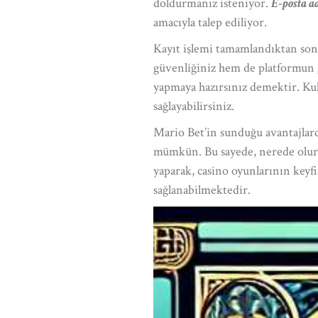
doldurmanız isteniyor.
E-posta a
amacıyla talep ediliyor.
Kayıt işlemi tamamlandıktan sonra
güvenliğiniz hem de platformun 
yapmaya hazırsınız demektir. Kull
sağlayabilirsiniz.
Mario Bet’in sunduğu avantajlar
mümkün. Bu sayede, nerede olursa
yaparak, casino oyunlarının keyfi
sağlanabilmektedir.