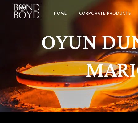
HOME
CORPORATE PRODUCTS
OYUN DUN
MARI