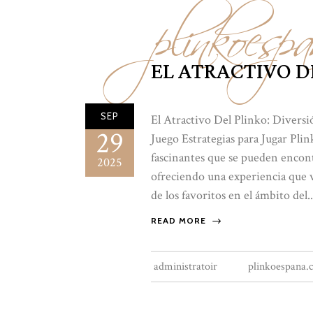
plinkoespa
EL ATRACTIVO D
SEP
El Atractivo Del Plinko: Diversi
29
Juego Estrategias para Jugar Pli
fascinantes que se pueden encontr
2025
ofreciendo una experiencia que v
de los favoritos en el ámbito del..
READ MORE
administratoir
plinkoespana.