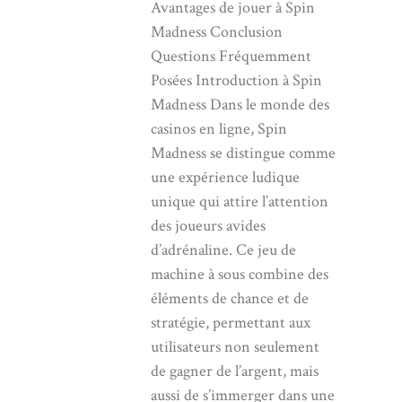
Avantages de jouer à Spin
Madness Conclusion
Questions Fréquemment
Posées Introduction à Spin
Madness Dans le monde des
casinos en ligne, Spin
Madness se distingue comme
une expérience ludique
unique qui attire l’attention
des joueurs avides
d’adrénaline. Ce jeu de
machine à sous combine des
éléments de chance et de
stratégie, permettant aux
utilisateurs non seulement
de gagner de l’argent, mais
aussi de s’immerger dans une