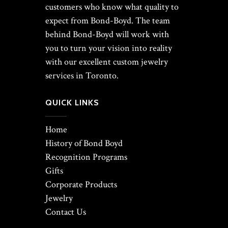
customers who know what quality to
expect from Bond-Boyd. The team
behind Bond-Boyd will work with
you to turn your vision into reality
with our excellent custom jewelry
services in Toronto.
QUICK LINKS
Home
History of Bond Boyd
Recognition Programs
Gifts
Corporate Products
Jewelry
Contact Us