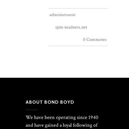
administratoir
spin-madness.net
0 Comments
ABOUT BOND BOYD
We have been operating since 1940
and have gained a loyal following of