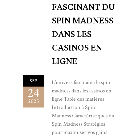
FASCINANT DU
SPIN MADNESS
DANS LES
CASINOS EN
LIGNE
SEP
L'univers fascinant du spin
24
madness dans les casinos en
ligne Table des matières
2025
Introduction à Spin
Madness Caractéristiques du
Spin Madness Stratégies
pour maximiser vos gains