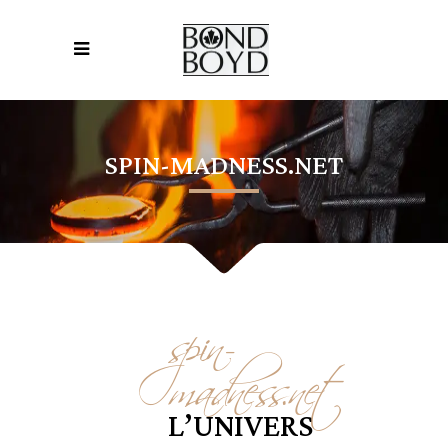
SPIN-MADNESS.NET
spin-
madness.net
L’UNIVERS