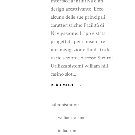
interfaccia intuitiva e un
design accattivante. Ecco
alcune delle sue principali
caratteristiche: Facilità di
Navigazione: L'app è stata
progettata per consentire
una navigazione fluida tra le
varie sezioni. Accesso Sicuro:
Utilizza sistemi william hill
casino slot...
READ MORE
administratoir
william-casino-
italia.com