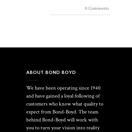
0 Comments
ABOUT BOND BOYD
We have been operating since 1940
and have gained a loyal following of
customers who know what quality to
expect from Bond-Boyd. The team
behind Bond-Boyd will work with
you to turn your vision into reality