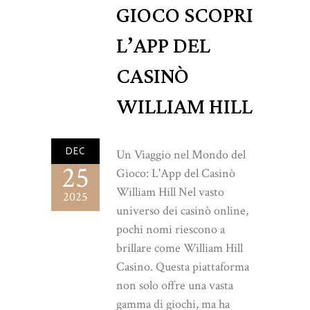
GIOCO SCOPRI
L’APP DEL
CASINÒ
WILLIAM HILL
DEC
Un Viaggio nel Mondo del
25
Gioco: L'App del Casinò
William Hill Nel vasto
2025
universo dei casinò online,
pochi nomi riescono a
brillare come William Hill
Casino. Questa piattaforma
non solo offre una vasta
gamma di giochi, ma ha