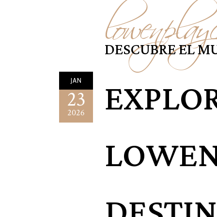
lowenplayc
DESCUBRE EL MU
EXPLOR
JAN
23
2026
LOWEN 
DESTIN