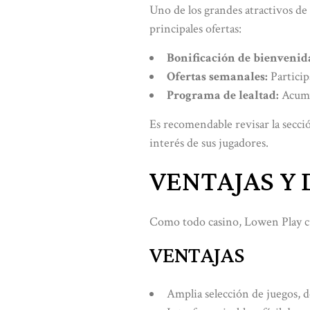
Uno de los grandes atractivos de
principales ofertas:
Bonificación de bienvenid
Ofertas semanales:
Particip
Programa de lealtad:
Acumul
Es recomendable revisar la secc
interés de sus jugadores.
VENTAJAS Y
Como todo casino, Lowen Play cue
VENTAJAS
Amplia selección de juegos, 