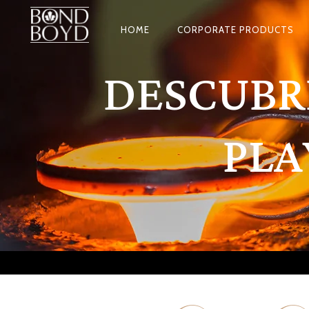
HOME
CORPORATE PRODUCTS
DESCUBR
PLA