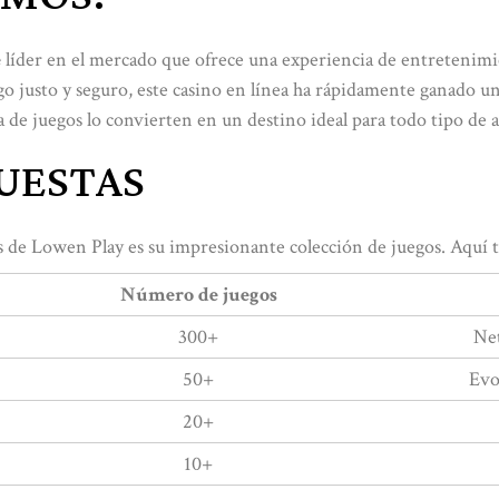
e
líder en el mercado que ofrece una experiencia de entretenimi
 justo y seguro, este casino en línea ha rápidamente ganado una
a de juegos lo convierten en un destino ideal para todo tipo de 
PUESTAS
es de Lowen Play es su impresionante colección de juegos. Aquí 
Número de juegos
300+
Ne
50+
Evo
20+
10+