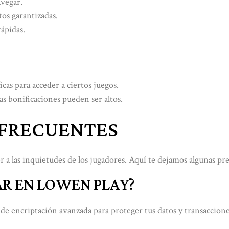
avegar.
os garantizadas.
ápidas.
cas para acceder a ciertos juegos.
as bonificaciones pueden ser altos.
FRECUENTES
a las inquietudes de los jugadores. Aquí te dejamos algunas pr
AR EN LOWEN PLAY?
 de encriptación avanzada para proteger tus datos y transaccione