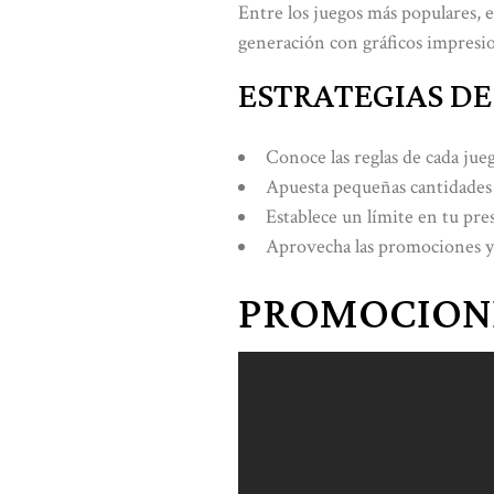
Entre los juegos más populares,
generación con gráficos impresi
ESTRATEGIAS DE
Conoce las reglas de cada jue
Apuesta pequeñas cantidades e
Establece un límite en tu pre
Aprovecha las promociones y 
PROMOCIONE