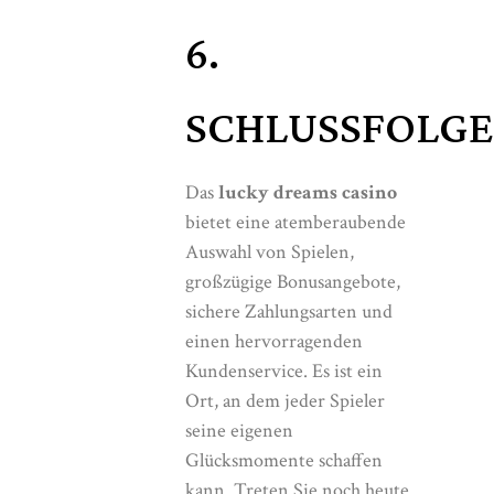
6.
SCHLUSSFOLG
Das
lucky dreams casino
bietet eine atemberaubende
Auswahl von Spielen,
großzügige Bonusangebote,
sichere Zahlungsarten und
einen hervorragenden
Kundenservice. Es ist ein
Ort, an dem jeder Spieler
seine eigenen
Glücksmomente schaffen
kann. Treten Sie noch heute