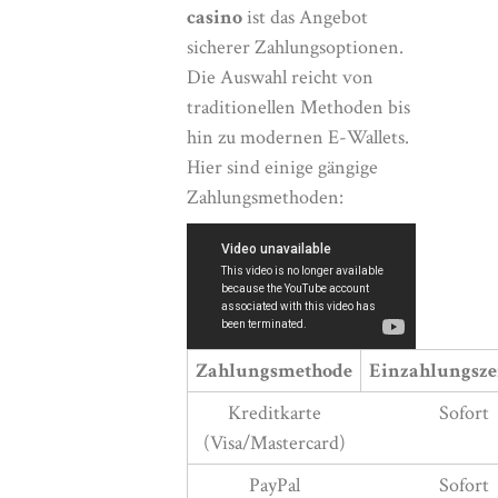
casino
ist das Angebot
sicherer Zahlungsoptionen.
Die Auswahl reicht von
traditionellen Methoden bis
hin zu modernen E-Wallets.
Hier sind einige gängige
Zahlungsmethoden:
Zahlungsmethode
Einzahlungsz
Kreditkarte
Sofort
(Visa/Mastercard)
PayPal
Sofort