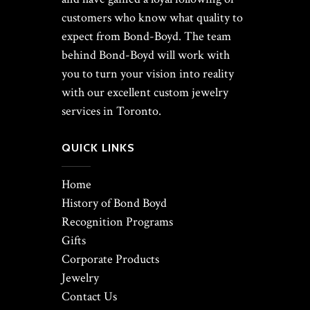
customers who know what quality to
expect from Bond-Boyd. The team
behind Bond-Boyd will work with
you to turn your vision into reality
with our excellent custom jewelry
services in Toronto.
QUICK LINKS
Home
History of Bond Boyd
Recognition Programs
Gifts
Corporate Products
Jewelry
Contact Us