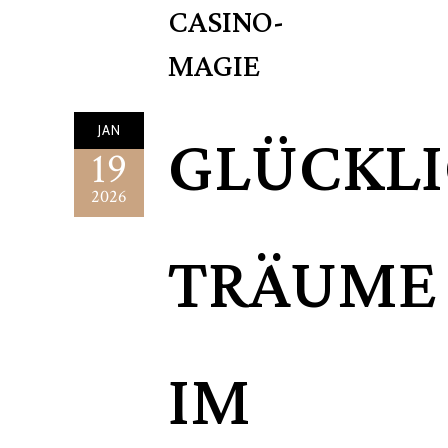
CASINO-
MAGIE
GLÜCKL
JAN
19
2026
TRÄUME
IM