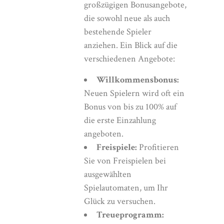
großzügigen Bonusangebote,
die sowohl neue als auch
bestehende Spieler
anziehen. Ein Blick auf die
verschiedenen Angebote:
Willkommensbonus:
Neuen Spielern wird oft ein
Bonus von bis zu 100% auf
die erste Einzahlung
angeboten.
Freispiele:
Profitieren
Sie von Freispielen bei
ausgewählten
Spielautomaten, um Ihr
Glück zu versuchen.
Treueprogramm: