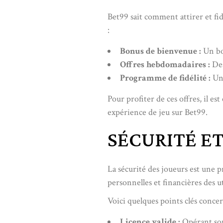
Bet99 sait comment attirer et fi
:
Bonus de bienvenue :
Un bo
Offres hebdomadaires :
Des
Programme de fidélité :
U
Pour profiter de ces offres, il e
expérience de jeu sur Bet99.
SÉCURITÉ ET
La sécurité des joueurs est une p
personnelles et financières des ut
Voici quelques points clés concer
Licence valide :
Opérant sous