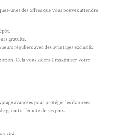
elques-unes des offres que vous pouvez attendre
épôt.
urs gratuits.
eurs réguliers avec des avantages exclusifs.
romotion. Cela vous aidera à maximiser votre
cryptage avancées pour protéger les données
de garantir l’équité de ses jeux.
écurité.