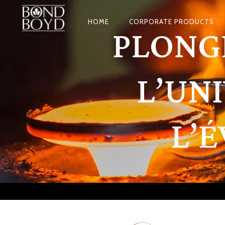
PLONG
HOME
CORPORATE PRODUCTS
L’UN
L’