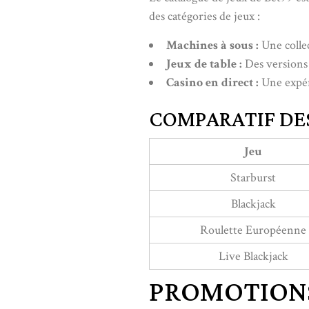
des catégories de jeux :
Machines à sous :
Une collec
Jeux de table :
Des versions 
Casino en direct :
Une expér
COMPARATIF DES
Jeu
Starburst
Blackjack
Roulette Européenne
Live Blackjack
PROMOTIONS