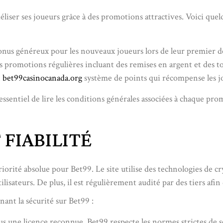
déliser ses joueurs grâce à des promotions attractives. Voici qu
nus généreux pour les nouveaux joueurs lors de leur premier d
 promotions régulières incluant des remises en argent et des to
n
bet99casinocanada.org
système de points qui récompense les jou
st essentiel de lire les conditions générales associées à chaque p
 FIABILITÉ
riorité absolue pour Bet99. Le site utilise des technologies de 
ilisateurs. De plus, il est régulièrement audité par des tiers afin 
nant la sécurité sur Bet99 :
 une licence reconnue, Bet99 respecte les normes strictes de s