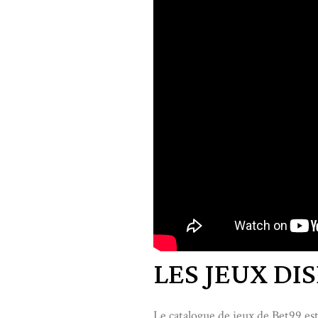
LES JEUX DI
Le catalogue de jeux de Bet99 est