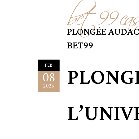
bet99casi
PLONGÉE AUDACI
BET99
PLONG
FEB
08
2026
L’UNIV