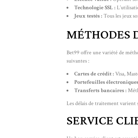
Technologie SSL :
L’utilisat
Jeux testés :
Tous les jeux so
MÉTHODES D
Bet99 offre une variété de méthod
suivantes :
Cartes de crédit :
Visa, Mast
Portefeuilles électroniques
Transferts bancaires :
Métho
Les délais de traitement varient 
SERVICE CLI