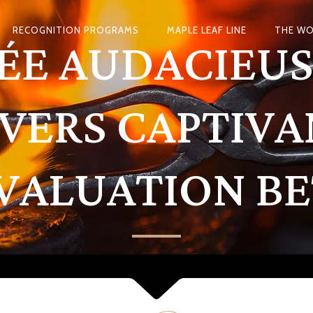
ÉE AUDACIEUS
RECOGNITION PROGRAMS
MAPLE LEAF LINE
THE WO
IVERS CAPTIVA
ÉVALUATION BE