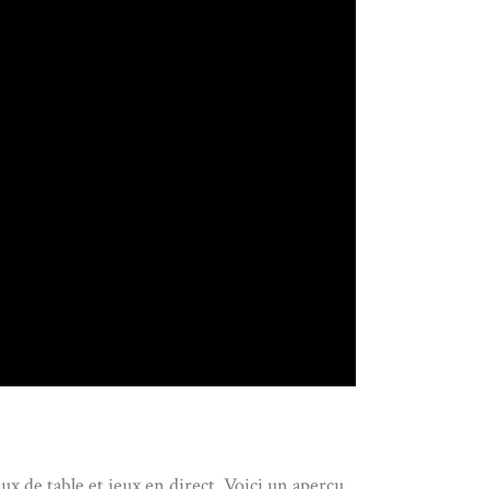
ux de table et jeux en direct. Voici un aperçu