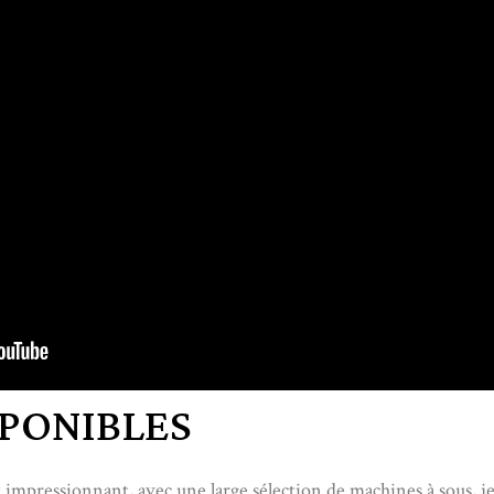
SPONIBLES
 impressionnant, avec une large sélection de machines à sous, je