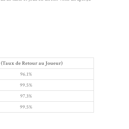
(Taux de Retour au Joueur)
96.1%
99.5%
97.3%
99.5%