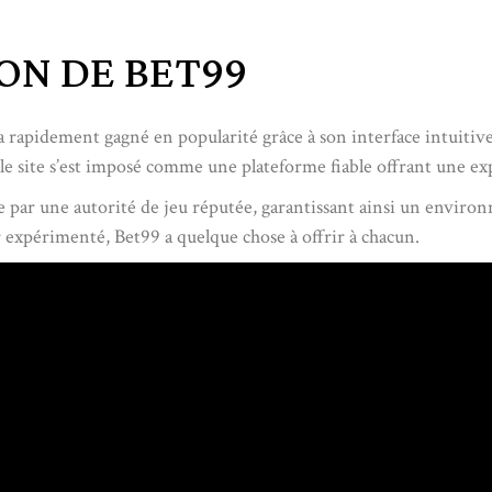
ON DE BET99
a rapidement gagné en popularité grâce à son interface intuitive
le site s’est imposé comme une plateforme fiable offrant une ex
ée par une autorité de jeu réputée, garantissant ainsi un environ
expérimenté, Bet99 a quelque chose à offrir à chacun.