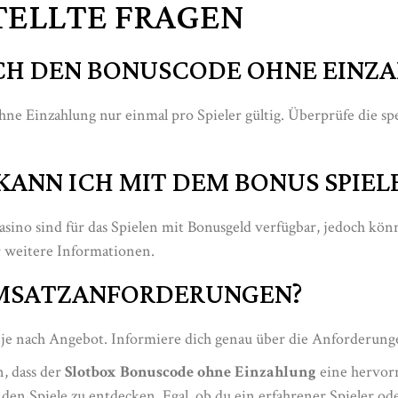
TELLTE FRAGEN
ICH DEN BONUSCODE OHNE EINZ
hne Einzahlung nur einmal pro Spieler gültig. Überprüfe die s
KANN ICH MIT DEM BONUS SPIEL
asino sind für das Spielen mit Bonusgeld verfügbar, jedoch kö
 weitere Informationen.
UMSATZANFORDERUNGEN?
je nach Angebot. Informiere dich genau über die Anforderunge
n, dass der
Slotbox Bonuscode ohne Einzahlung
eine hervorr
en Spiele zu entdecken. Egal, ob du ein erfahrener Spieler oder