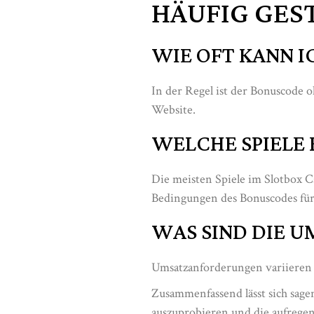
HÄUFIG GES
WIE OFT KANN 
In der Regel ist der Bonuscode o
Website.
WELCHE SPIELE 
Die meisten Spiele im Slotbox C
Bedingungen des Bonuscodes für
WAS SIND DIE 
Umsatzanforderungen variieren 
Zusammenfassend lässt sich sage
auszuprobieren und die aufregend