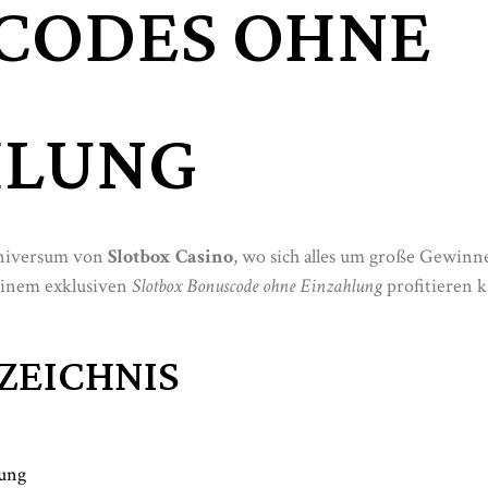
CODES OHNE
HLUNG
niversum von
Slotbox Casino
, wo sich alles um große Gewinn
 einem exklusiven
Slotbox Bonuscode ohne Einzahlung
profitieren k
ZEICHNIS
lung