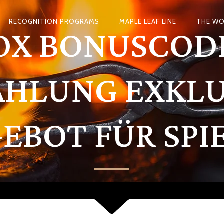
OX BONUSCOD
RECOGNITION PROGRAMS
MAPLE LEAF LINE
THE WO
AHLUNG EXKLU
EBOT FÜR SPI