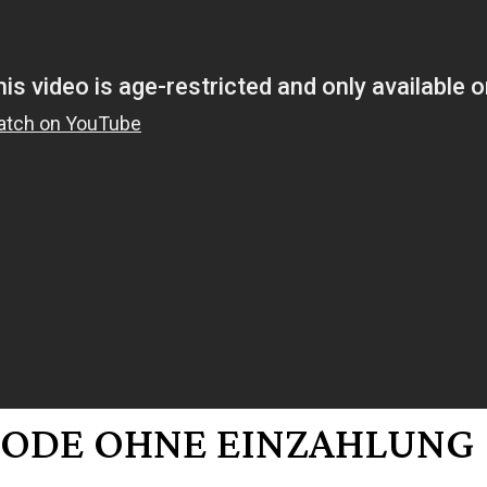
ODE OHNE EINZAHLUNG