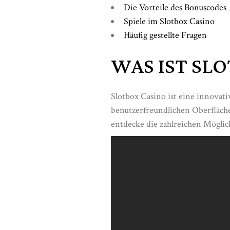
Die Vorteile des Bonuscodes
Spiele im Slotbox Casino
Häufig gestellte Fragen
WAS IST SL
Slotbox Casino ist eine innovati
benutzerfreundlichen Oberfläche 
entdecke die zahlreichen Möglich