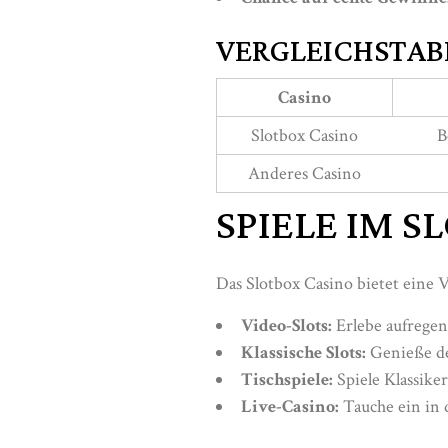
VERGLEICHSTAB
Casino
Slotbox Casino
B
Anderes Casino
SPIELE IM S
Das Slotbox Casino bietet eine V
Video-Slots:
Erlebe aufregen
Klassische Slots:
Genieße de
Tischspiele:
Spiele Klassiker
Live-Casino:
Tauche ein in d