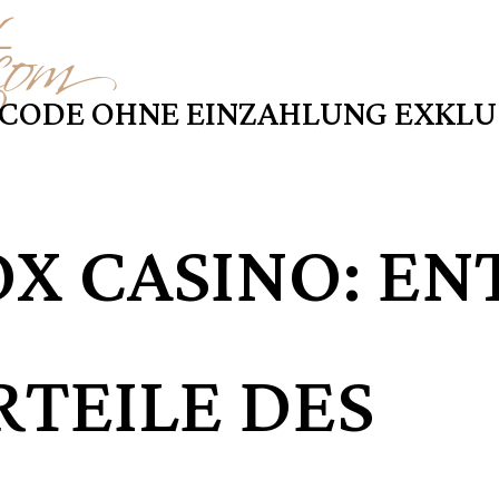
.com
CODE OHNE EINZAHLUNG EXKLU
X CASINO: E
RTEILE DES