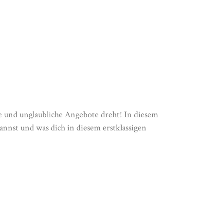
e und unglaubliche Angebote dreht! In diesem
annst und was dich in diesem erstklassigen