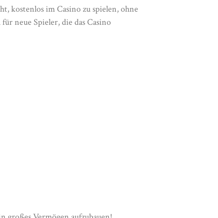
cht, kostenlos im Casino zu spielen, ohne
 für neue Spieler, die das Casino
ein großes Vermögen aufzubauen!