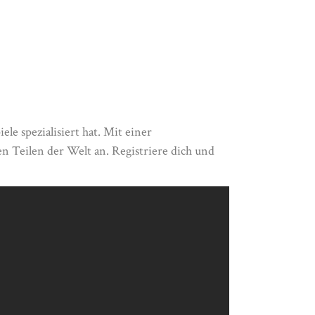
le spezialisiert hat. Mit einer
en Teilen der Welt an. Registriere dich und