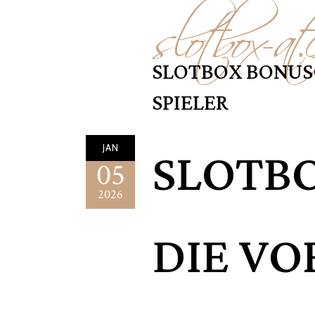
slotbox-at
SLOTBOX BONUS
SPIELER
SLOTBO
JAN
05
2026
DIE VO