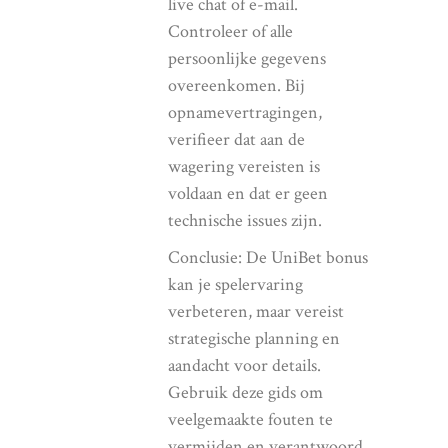
live chat of e-mail.
Controleer of alle
persoonlijke gegevens
overeenkomen. Bij
opnamevertragingen,
verifieer dat aan de
wagering vereisten is
voldaan en dat er geen
technische issues zijn.
Conclusie: De UniBet bonus
kan je spelervaring
verbeteren, maar vereist
strategische planning en
aandacht voor details.
Gebruik deze gids om
veelgemaakte fouten te
vermijden en verantwoord