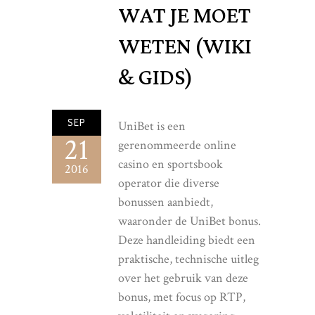
WAT JE MOET
WETEN (WIKI
& GIDS)
SEP
UniBet is een
21
gerenommeerde online
casino en sportsbook
2016
operator die diverse
bonussen aanbiedt,
waaronder de UniBet bonus.
Deze handleiding biedt een
praktische, technische uitleg
over het gebruik van deze
bonus, met focus op RTP,