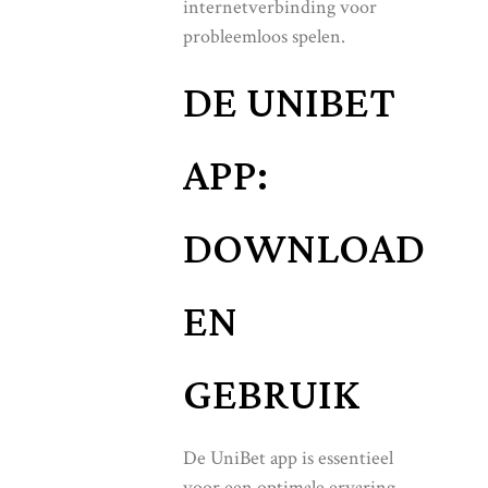
internetverbinding voor
probleemloos spelen.
DE UNIBET
APP:
DOWNLOAD
EN
GEBRUIK
De UniBet app is essentieel
voor een optimale ervaring