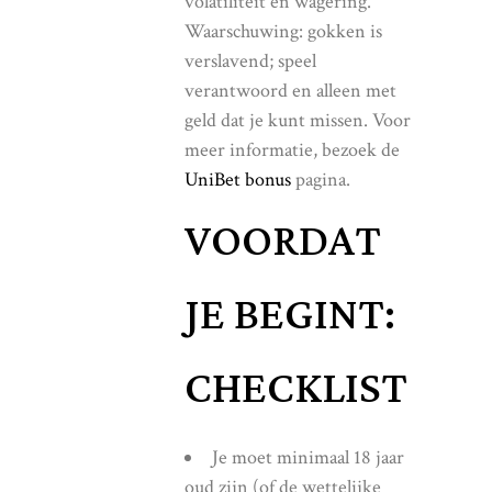
volatiliteit en wagering.
Waarschuwing: gokken is
verslavend; speel
verantwoord en alleen met
geld dat je kunt missen. Voor
meer informatie, bezoek de
UniBet bonus
pagina.
VOORDAT
JE BEGINT:
CHECKLIST
Je moet minimaal 18 jaar
oud zijn (of de wettelijke