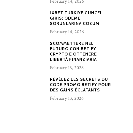
February 14, 2026
1XBET TURKIYE GUNCEL
GIRIS: ODEME
SORUNLARINA COZUM
February 14, 2026
SCOMMETTERE NEL
FUTURO CON BETIFY
CRYPTO E OTTENERE
LIBERTÀ FINANZIARIA
February 13, 2026
RÉVÉLEZ LES SECRETS DU
CODE PROMO BETIFY POUR
DES GAINS ÉCLATANTS
February 13, 2026