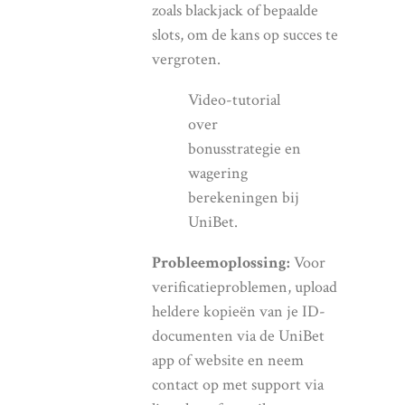
zoals blackjack of bepaalde
slots, om de kans op succes te
vergroten.
Video-tutorial
over
bonusstrategie en
wagering
berekeningen bij
UniBet.
Probleemoplossing:
Voor
verificatieproblemen, upload
heldere kopieën van je ID-
documenten via de UniBet
app of website en neem
contact op met support via